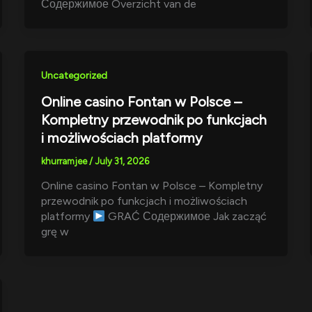
Содержимое Overzicht van de
Uncategorized
Online casino Fontan w Polsce –
Kompletny przewodnik po funkcjach
i możliwościach platformy
khurramjee
/
July 31, 2026
Online casino Fontan w Polsce – Kompletny
przewodnik po funkcjach i możliwościach
platformy
GRAĆ Содержимое Jak zacząć
grę w