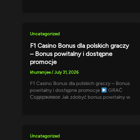
Uncategorized
F1 Casino Bonus dla polskich graczy
– Bonus powitalny i dostępne
promocje
khurramjee
/
July 31, 2026
F1 Casino Bonus dla polskich graczy – Bonus
powitalny i dostępne promocje
GRAĆ
Содержимое Jak zdobyć bonus powitalny w
Uncategorized