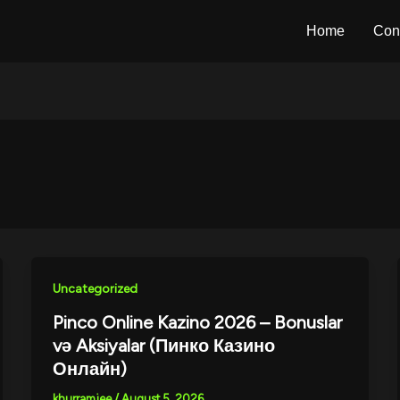
Home
Con
Uncategorized
Pinco Online Kazino 2026 – Bonuslar
və Aksiyalar (Пинко Казино
Онлайн)
khurramjee
/
August 5, 2026