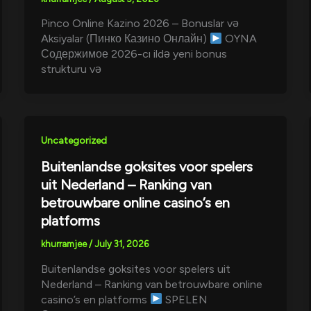
Pinco Online Kazino 2026 – Bonuslar və
Aksiyalar (Пинко Казино Онлайн)
OYNA
Содержимое 2026-cı ildə yeni bonus
strukturu və
Uncategorized
Buitenlandse goksites voor spelers
uit Nederland – Ranking van
betrouwbare online casino’s en
platforms
khurramjee
/
July 31, 2026
Buitenlandse goksites voor spelers uit
Nederland – Ranking van betrouwbare online
casino’s en platforms
SPELEN